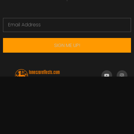
SIGN ME UP!
ed@toneczareffects.com
© 2022 EJR Toneczareffects All Rights Reserved