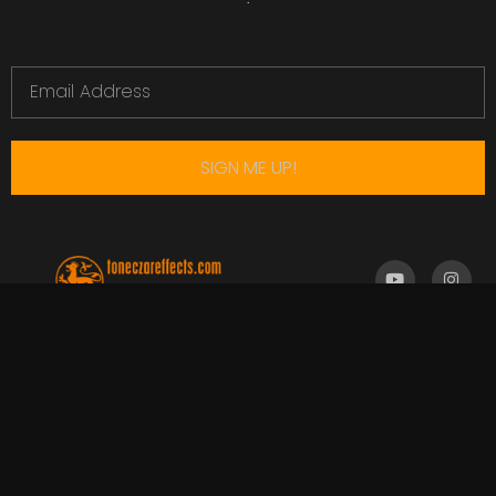
SIGN ME UP!
ed@toneczareffects.com
© 2022 EJR Toneczareffects All Rights Reserved